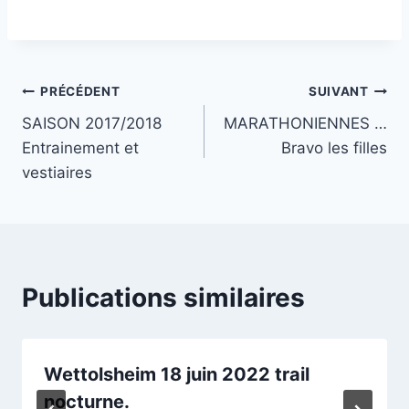
Navigation
PRÉCÉDENT
SUIVANT
SAISON 2017/2018
MARATHONIENNES …
de
Entrainement et
Bravo les filles
l’article
vestiaires
Publications similaires
Wettolsheim 18 juin 2022 trail
nocturne.