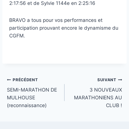
2:17:56 et de Sylvie 1144e en 2:25:16
BRAVO a tous pour vos performances et
participation prouvant encore le dynamisme du
CGFM.
Navigation
PRÉCÉDENT
SUIVANT
SEMI-MARATHON DE
3 NOUVEAUX
de
MULHOUSE
MARATHONIENS AU
l’article
(reconnaissance)
CLUB !